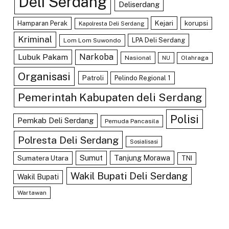
Deli Serdang
Deliserdang
Kejari
Hamparan Perak
korupsi
Kapolresta Deli Serdang
Kriminal
LPA Deli Serdang
Lom Lom Suwondo
Lubuk Pakam
Narkoba
Nasional
Olahraga
NU
Organisasi
Patroli
Pelindo Regional 1
Pemerintah Kabupaten deli Serdang
Polisi
Pemkab Deli Serdang
Pemuda Pancasila
Polresta Deli Serdang
Sosialisasi
Sumut
Tanjung Morawa
Sumatera Utara
TNI
Wakil Bupati Deli Serdang
Wakil Bupati
Wartawan