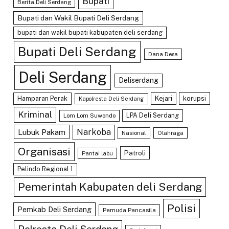
Bupati
Berita Deli Serdang
Bupati dan Wakil Bupati Deli Serdang
bupati dan wakil bupati kabupaten deli serdang
Bupati Deli Serdang
Dana Desa
Deli Serdang
Deliserdang
Hamparan Perak
Kejari
korupsi
Kapolresta Deli Serdang
Kriminal
LPA Deli Serdang
Lom Lom Suwondo
Lubuk Pakam
Narkoba
Nasional
Olahraga
Organisasi
Patroli
Pantai labu
Pelindo Regional 1
Pemerintah Kabupaten deli Serdang
Polisi
Pemkab Deli Serdang
Pemuda Pancasila