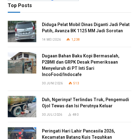
Top Posts
Diduga Pelat Mobil Dinas Diganti Jadi Pelat
Putih, Avanza BK 1125 MM Jadi Sorotan
14 MEI 2026
1,238
Dugaan Bahan Baku Kopi Bermasalah,
P2BMI dan GRPK Desak Pemeriksaan
Menyeluruh di PT Inti Sari
IncoFood/Indocafe
30 JUNI 2026
513
Duh, Ngerinya! Terlindas Truk, Pengemudi
Ojol Tewas dan Isi Perutnya Keluar
30 JULI 2026
480
Peringati Hari Lahir Pancasila 2026,
Kecamatan Batang Kuis Teguhkan