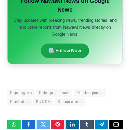
Follow Nawawi News on Google
News
Stay updated with breaking news, trending stories, and
exclusive reports from Nawawi News directly on
Google News.
Follow Now
Bojonegoro
Pekerjaan umum
Pembangunan
Pembatas
PU SDA
Sesuai aturan
WhatsApp
Facebook
Twitter
Pinterest
LinkedIn
Tumblr
Telegram
Email