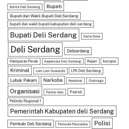
Bupati
Berita Deli Serdang
Bupati dan Wakil Bupati Deli Serdang
bupati dan wakil bupati kabupaten deli serdang
Bupati Deli Serdang
Dana Desa
Deli Serdang
Deliserdang
Hamparan Perak
Kejari
korupsi
Kapolresta Deli Serdang
Kriminal
LPA Deli Serdang
Lom Lom Suwondo
Lubuk Pakam
Narkoba
Nasional
Olahraga
Organisasi
Patroli
Pantai labu
Pelindo Regional 1
Pemerintah Kabupaten deli Serdang
Polisi
Pemkab Deli Serdang
Pemuda Pancasila