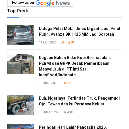
Follow us on
Top Posts
Diduga Pelat Mobil Dinas Diganti Jadi Pelat
Putih, Avanza BK 1125 MM Jadi Sorotan
14 MEI 2026
1,238
Dugaan Bahan Baku Kopi Bermasalah,
P2BMI dan GRPK Desak Pemeriksaan
Menyeluruh di PT Inti Sari
IncoFood/Indocafe
30 JUNI 2026
513
Duh, Ngerinya! Terlindas Truk, Pengemudi
Ojol Tewas dan Isi Perutnya Keluar
30 JULI 2026
480
Peringati Hari Lahir Pancasila 2026,