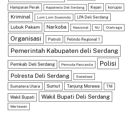
Kejari
Hamparan Perak
korupsi
Kapolresta Deli Serdang
Kriminal
LPA Deli Serdang
Lom Lom Suwondo
Lubuk Pakam
Narkoba
Nasional
Olahraga
NU
Organisasi
Patroli
Pelindo Regional 1
Pemerintah Kabupaten deli Serdang
Polisi
Pemkab Deli Serdang
Pemuda Pancasila
Polresta Deli Serdang
Sosialisasi
Sumut
Tanjung Morawa
Sumatera Utara
TNI
Wakil Bupati Deli Serdang
Wakil Bupati
Wartawan