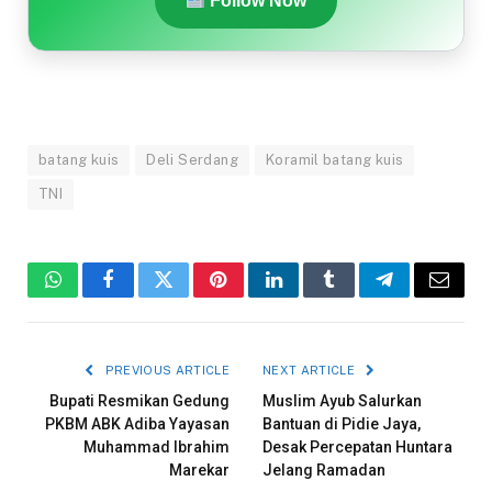
Follow Now
batang kuis
Deli Serdang
Koramil batang kuis
TNI
WhatsApp
Facebook
Twitter
Pinterest
LinkedIn
Tumblr
Telegram
Email
PREVIOUS ARTICLE
NEXT ARTICLE
Bupati Resmikan Gedung
Muslim Ayub Salurkan
PKBM ABK Adiba Yayasan
Bantuan di Pidie Jaya,
Muhammad Ibrahim
Desak Percepatan Huntara
Marekar
Jelang Ramadan