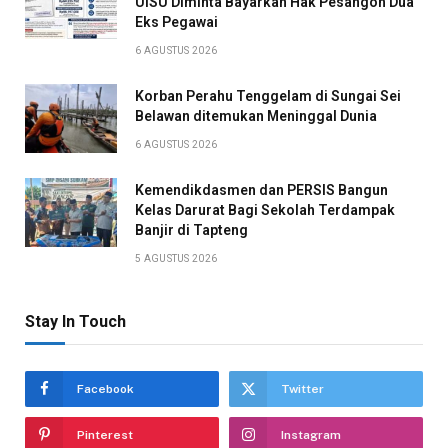
UISU Diminta Bayarkan Hak Pesangon Dua
Eks Pegawai
6 AGUSTUS 2026
Korban Perahu Tenggelam di Sungai Sei
Belawan ditemukan Meninggal Dunia
6 AGUSTUS 2026
Kemendikdasmen dan PERSIS Bangun
Kelas Darurat Bagi Sekolah Terdampak
Banjir di Tapteng
5 AGUSTUS 2026
Stay In Touch
Facebook
Twitter
Pinterest
Instagram