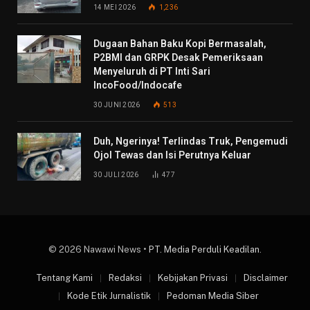
14 MEI 2026
1,236
Dugaan Bahan Baku Kopi Bermasalah,
P2BMI dan GRPK Desak Pemeriksaan
Menyeluruh di PT Inti Sari
IncoFood/Indocafe
30 JUNI 2026
513
Duh, Ngerinya! Terlindas Truk, Pengemudi
Ojol Tewas dan Isi Perutnya Keluar
30 JULI 2026
477
© 2026 Nawawi News •
PT. Media Perduli Keadilan
.
Tentang Kami
Redaksi
Kebijakan Privasi
Disclaimer
Kode Etik Jurnalistik
Pedoman Media Siber