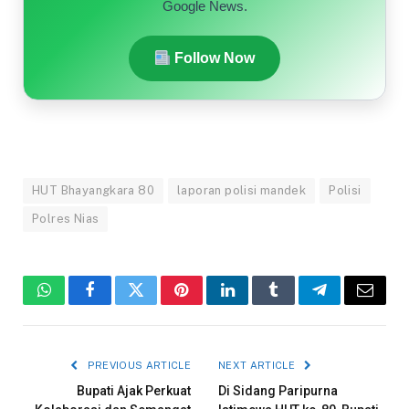
Google News.
Follow Now
HUT Bhayangkara 80
laporan polisi mandek
Polisi
Polres Nias
WhatsApp
Facebook
Twitter
Pinterest
LinkedIn
Tumblr
Telegram
Email
PREVIOUS ARTICLE
NEXT ARTICLE
Bupati Ajak Perkuat
Di Sidang Paripurna