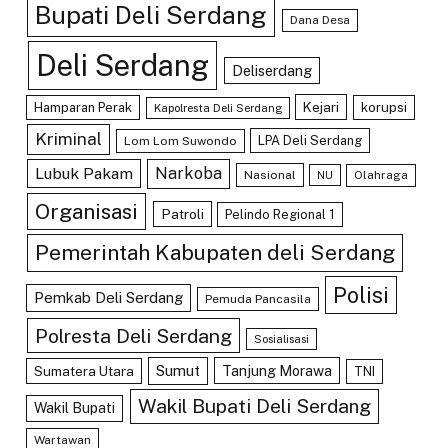
Bupati Deli Serdang
Dana Desa
Deli Serdang
Deliserdang
Kejari
Hamparan Perak
korupsi
Kapolresta Deli Serdang
Kriminal
LPA Deli Serdang
Lom Lom Suwondo
Lubuk Pakam
Narkoba
Nasional
Olahraga
NU
Organisasi
Patroli
Pelindo Regional 1
Pemerintah Kabupaten deli Serdang
Polisi
Pemkab Deli Serdang
Pemuda Pancasila
Polresta Deli Serdang
Sosialisasi
Sumut
Tanjung Morawa
Sumatera Utara
TNI
Wakil Bupati Deli Serdang
Wakil Bupati
Wartawan