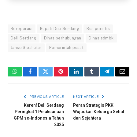
Beroperasi
Bupati Deli Serdang
Bus perintis
Deli Serdang
Dinas perhubungan
Dinas sdmbk
Janso Sipahutar
Pemerintah pusat
WhatsApp
Facebook
Twitter
Pinterest
LinkedIn
Tumblr
Telegram
Email
PREVIOUS ARTICLE
NEXT ARTICLE
Keren! Deli Serdang
Peran Strategis PKK
Peringkat 1 Pelaksanaan
Wujudkan Keluarga Sehat
GPM se-Indonesia Tahun
dan Sejahtera
2025