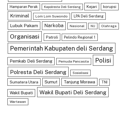
Kejari
Hamparan Perak
korupsi
Kapolresta Deli Serdang
Kriminal
LPA Deli Serdang
Lom Lom Suwondo
Lubuk Pakam
Narkoba
Nasional
Olahraga
NU
Organisasi
Patroli
Pelindo Regional 1
Pemerintah Kabupaten deli Serdang
Polisi
Pemkab Deli Serdang
Pemuda Pancasila
Polresta Deli Serdang
Sosialisasi
Sumut
Tanjung Morawa
Sumatera Utara
TNI
Wakil Bupati Deli Serdang
Wakil Bupati
Wartawan