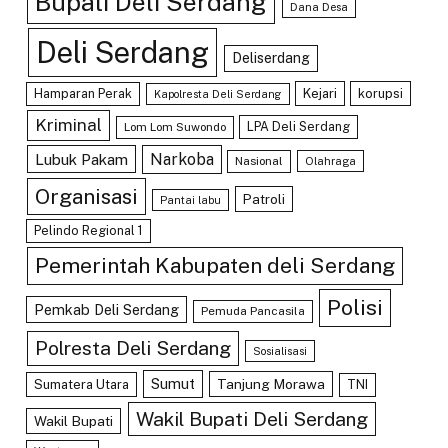
Bupati Deli Serdang
Dana Desa
Deli Serdang
Deliserdang
Hamparan Perak
Kejari
korupsi
Kapolresta Deli Serdang
Kriminal
LPA Deli Serdang
Lom Lom Suwondo
Lubuk Pakam
Narkoba
Nasional
Olahraga
Organisasi
Patroli
Pantai labu
Pelindo Regional 1
Pemerintah Kabupaten deli Serdang
Polisi
Pemkab Deli Serdang
Pemuda Pancasila
Polresta Deli Serdang
Sosialisasi
Sumut
Tanjung Morawa
Sumatera Utara
TNI
Wakil Bupati Deli Serdang
Wakil Bupati