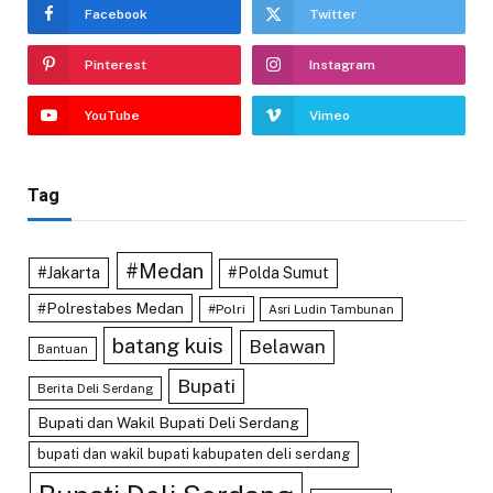
Facebook
Twitter
Pinterest
Instagram
YouTube
Vimeo
Tag
#Medan
#Jakarta
#Polda Sumut
#Polrestabes Medan
#Polri
Asri Ludin Tambunan
batang kuis
Belawan
Bantuan
Bupati
Berita Deli Serdang
Bupati dan Wakil Bupati Deli Serdang
bupati dan wakil bupati kabupaten deli serdang