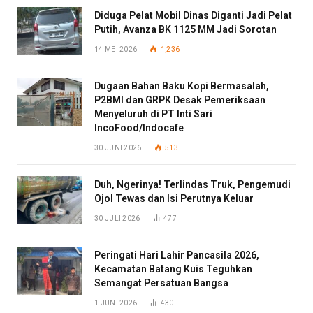
Diduga Pelat Mobil Dinas Diganti Jadi Pelat
Putih, Avanza BK 1125 MM Jadi Sorotan
14 MEI 2026
1,236
Dugaan Bahan Baku Kopi Bermasalah,
P2BMI dan GRPK Desak Pemeriksaan
Menyeluruh di PT Inti Sari
IncoFood/Indocafe
30 JUNI 2026
513
Duh, Ngerinya! Terlindas Truk, Pengemudi
Ojol Tewas dan Isi Perutnya Keluar
30 JULI 2026
477
Peringati Hari Lahir Pancasila 2026,
Kecamatan Batang Kuis Teguhkan
Semangat Persatuan Bangsa
1 JUNI 2026
430