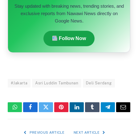
Stay updated with breaking news, trending stories, and
exclusive reports from Nawawi News directly on
Google News.
Follow Now
#Jakarta
Asri Luddin Tambunan
Deli Serdang
WhatsApp
Facebook
Twitter
Pinterest
LinkedIn
Tumblr
Telegram
Email
PREVIOUS ARTICLE
NEXT ARTICLE