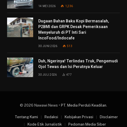
14 MEI 2026
1,236
Dugaan Bahan Baku Kopi Bermasalah,
P2BMI dan GRPK Desak Pemeriksaan
Menyeluruh di PT Inti Sari
IncoFood/Indocafe
30 JUNI 2026
513
Duh, Ngerinya! Terlindas Truk, Pengemudi
Ojol Tewas dan Isi Perutnya Keluar
30 JULI 2026
477
© 2026 Nawawi News •
PT. Media Perduli Keadilan
.
Tentang Kami
Redaksi
Kebijakan Privasi
Disclaimer
Kode Etik Jurnalistik
Pedoman Media Siber