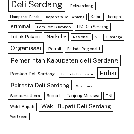
Deli Serdang
Deliserdang
Kejari
Hamparan Perak
korupsi
Kapolresta Deli Serdang
Kriminal
LPA Deli Serdang
Lom Lom Suwondo
Lubuk Pakam
Narkoba
Nasional
Olahraga
NU
Organisasi
Patroli
Pelindo Regional 1
Pemerintah Kabupaten deli Serdang
Polisi
Pemkab Deli Serdang
Pemuda Pancasila
Polresta Deli Serdang
Sosialisasi
Sumut
Tanjung Morawa
Sumatera Utara
TNI
Wakil Bupati Deli Serdang
Wakil Bupati
Wartawan