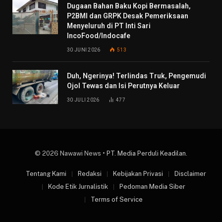
Dugaan Bahan Baku Kopi Bermasalah,
P2BMI dan GRPK Desak Pemeriksaan
Menyeluruh di PT Inti Sari
IncoFood/Indocafe
30 JUNI 2026
513
Duh, Ngerinya! Terlindas Truk, Pengemudi
Ojol Tewas dan Isi Perutnya Keluar
30 JULI 2026
477
© 2026 Nawawi News •
PT. Media Perduli Keadilan
.
Tentang Kami
Redaksi
Kebijakan Privasi
Disclaimer
Kode Etik Jurnalistik
Pedoman Media Siber
Terms of Service