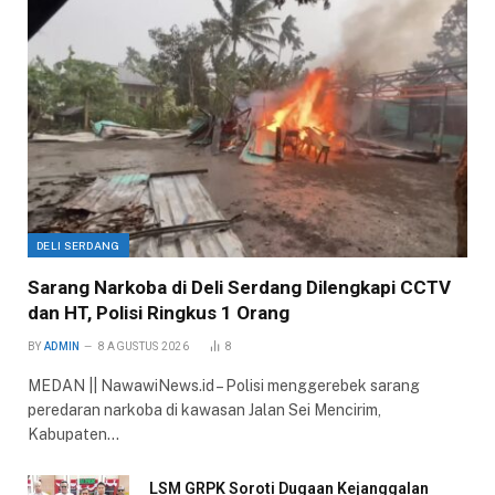
DELI SERDANG
Sarang Narkoba di Deli Serdang Dilengkapi CCTV
dan HT, Polisi Ringkus 1 Orang
BY
ADMIN
8 AGUSTUS 2026
8
MEDAN || NawawiNews.id – Polisi menggerebek sarang
peredaran narkoba di kawasan Jalan Sei Mencirim,
Kabupaten…
LSM GRPK Soroti Dugaan Kejanggalan