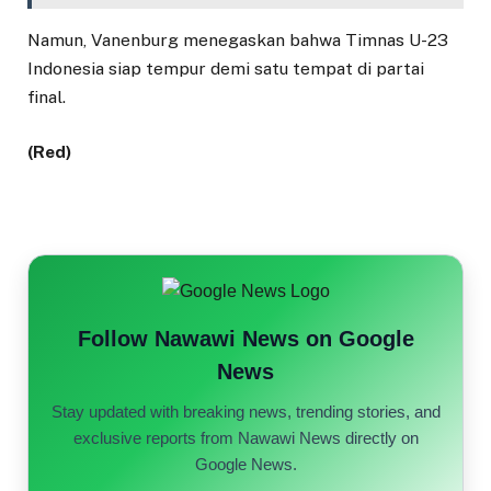
Namun, Vanenburg menegaskan bahwa Timnas U-23
Indonesia siap tempur demi satu tempat di partai
final.
(Red)
Follow Nawawi News on Google
News
Stay updated with breaking news, trending stories, and
exclusive reports from Nawawi News directly on
Google News.