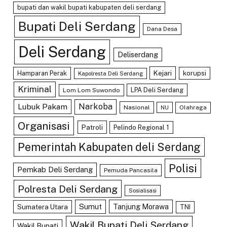
bupati dan wakil bupati kabupaten deli serdang
Bupati Deli Serdang
Dana Desa
Deli Serdang
Deliserdang
Kejari
Hamparan Perak
korupsi
Kapolresta Deli Serdang
Kriminal
LPA Deli Serdang
Lom Lom Suwondo
Lubuk Pakam
Narkoba
Nasional
Olahraga
NU
Organisasi
Patroli
Pelindo Regional 1
Pemerintah Kabupaten deli Serdang
Polisi
Pemkab Deli Serdang
Pemuda Pancasila
Polresta Deli Serdang
Sosialisasi
Sumut
Tanjung Morawa
Sumatera Utara
TNI
Wakil Bupati Deli Serdang
Wakil Bupati