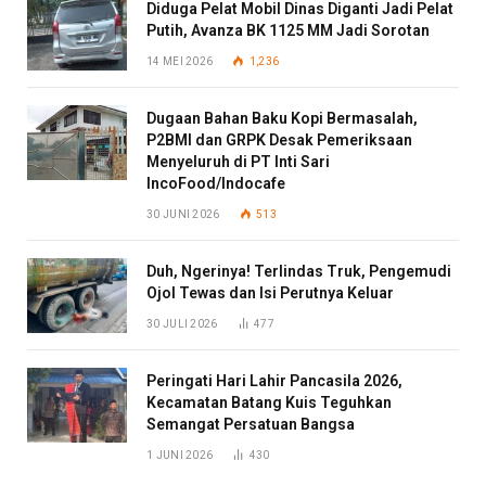
Diduga Pelat Mobil Dinas Diganti Jadi Pelat
Putih, Avanza BK 1125 MM Jadi Sorotan
14 MEI 2026
1,236
Dugaan Bahan Baku Kopi Bermasalah,
P2BMI dan GRPK Desak Pemeriksaan
Menyeluruh di PT Inti Sari
IncoFood/Indocafe
30 JUNI 2026
513
Duh, Ngerinya! Terlindas Truk, Pengemudi
Ojol Tewas dan Isi Perutnya Keluar
30 JULI 2026
477
Peringati Hari Lahir Pancasila 2026,
Kecamatan Batang Kuis Teguhkan
Semangat Persatuan Bangsa
1 JUNI 2026
430