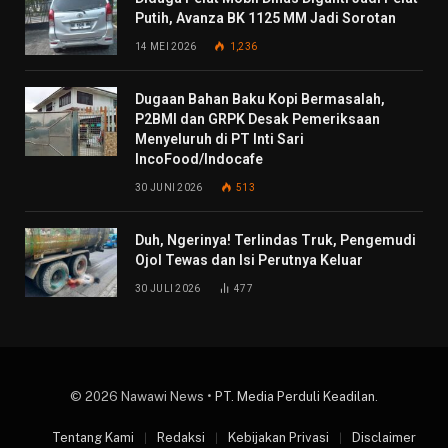
Putih, Avanza BK 1125 MM Jadi Sorotan
14 MEI 2026
1,236
Dugaan Bahan Baku Kopi Bermasalah,
P2BMI dan GRPK Desak Pemeriksaan
Menyeluruh di PT Inti Sari
IncoFood/Indocafe
30 JUNI 2026
513
Duh, Ngerinya! Terlindas Truk, Pengemudi
Ojol Tewas dan Isi Perutnya Keluar
30 JULI 2026
477
© 2026 Nawawi News •
PT. Media Perduli Keadilan
.
Tentang Kami
Redaksi
Kebijakan Privasi
Disclaimer